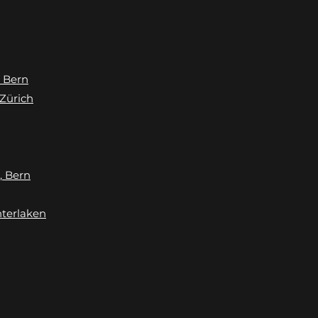
, Bern
Zürich
, Bern
nterlaken