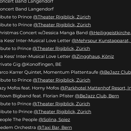
Concert Band Langendorf
Concert Band Langendorf
ribute to Prince
@Theater Rigiblick, Zürich
ribute to Prince
@Theater Rigiblick, Zürich
Christmas Concert w/Jessica Manga Band
@Heiliggeistkirche
va Kess' Inter-Musical Love Letter
@Mehrspur Kunstapparat, 
ribute to Prince
@Theater Rigiblick, Zürich
va Kess' Inter-Musical Love Letter
@Zingghaus, Köniz
Private Gig @Konolfingen, BE
Marco Karrer Quintet, Momentum Plattentaufe
@BeJazz Club
ribute to Prince
@Theater Rigiblick, Zürich
Crazy Mofos feat. Horny Mofos
@Parkhotel Mattenhof Resort, I
Uptown Bigband feat. Florian Pfister
@BeJazz Club, Bern
ribute to Prince
@Theater Rigiblick, Zürich
ribute to Prince
@Theater Rigiblick, Zürich
People The People
@Solina, Spiez
 Sedem Orchestra
@Taxi Bar, Bern