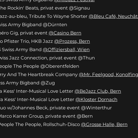
The Rockin' Beats, privat event @Signau
Jazz-au-bleu, Tribute To Wayne Shorter
@Bleu Café, Neuchât
Swiss Army Bigband @Dürnten
péro Gig, privat event
@Casino Bern
lo Pfister Trio, HKB Jazz
@Prozess, Bern
.23 Swiss Army Band
@Offiziersball, Wien
Swiss Jazz Connection, privat event @Thun
People The People @Oberentfelden
Jerry And The Heartbreak Company
@Mr. Feelgood, Konolfin
Swiss Army Bigband @Zug
va Kess' Inter-Musical Love Letter
@BeJazz Club, Bern
va Kess' Inter-Musical Love Letter
@Kloster Dornach
Duo w/Johannes Beck, private event @Winterthur
Marco Karrer Group, private event @Ber
n
People The People, Rollschuh-Disco
@Grosse Halle, Bern