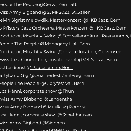
People The People
@Cervo, Zermatt
Swiss Army Bigband
@SJMF2023, St.Gallen
Melvin Sigrist melowdik, Masterkonzert
@HKB Jazz, Bern
lo Pfisters' Jazz Orchestra, Masterkonzert
@HKB Jazz, Bern
Conductor, Moschtly Swing
@Schwellenmätteli Restaurants,
People The People
@Mahogany Hall, Bern
Conductor, Moschtly Swing @private location, Gerzensee
Swiss Jazz Connection, private event @Vet Suisse, Bern
Gottesdienst
@Pauluskirche, Bern
Partyband Gig @Quartierfest Zentweg, Bern
 People The People
@Gloryfestival, Bern
Luca Hänni, corporate show @Thun
 Swiss Army Bigband @Langenthal
 Swiss Army Bigband
@Musiktag Rothrist
Luca Hänni, corporate show @Schaffhausen
 Swiss Army Bigband @Siebnen
5.23 Swiss Army Bigband
@MilJazz Festival